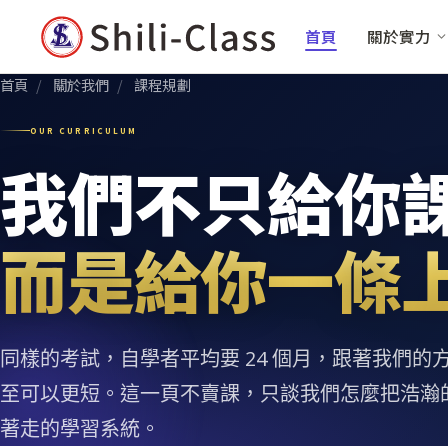
首頁
關於實力
首頁
/
關於我們
/
課程規劃
OUR CURRICULUM
我們不只給你
而是給你一條
同樣的考試，自學者平均要 24 個月，跟著我們的方法
至可以更短。這一頁不賣課，只談我們怎麼把浩瀚
著走的學習系統。