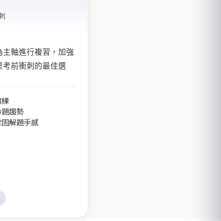
刺
為主軸進行複習，加強
是考前衝刺的最佳選
演練
命題趨勢
鞏固解題手感