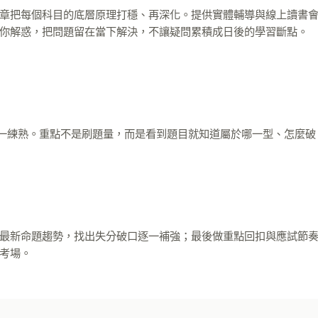
章把每個科目的底層原理打穩、再深化。提供實體輔導與線上讀書
你解惑，把問題留在當下解決，不讓疑問累積成日後的學習斷點。
型逐一練熟。重點不是刷題量，而是看到題目就知道屬於哪一型、怎麼破
最新命題趨勢，找出失分破口逐一補強；最後做重點回扣與應試節
考場。