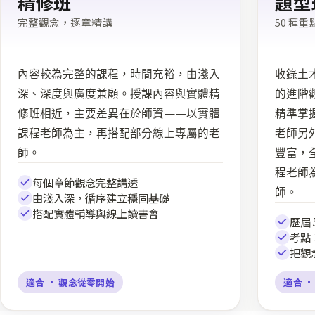
精修班
題型
完整觀念，逐章精講
50 種
內容較為完整的課程，時間充裕，由淺入
收錄土
深、深度與廣度兼顧。授課內容與實體精
的進階
修班相近，主要差異在於師資——以實體
精準掌
課程老師為主，再搭配部分線上專屬的老
老師另
師。
豐富，
程老師
每個章節觀念完整講透
師。
由淺入深，循序建立穩固基礎
搭配實體輔導與線上讀書會
歷屆 
考點
把觀
適合 · 觀念從零開始
適合 