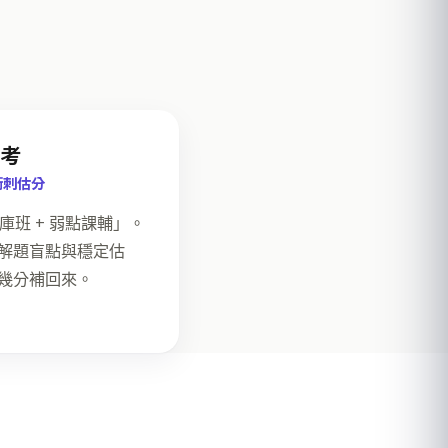
重考
衝刺估分
題庫班 + 弱點課輔」。
解題盲點與穩定估
幾分補回來。