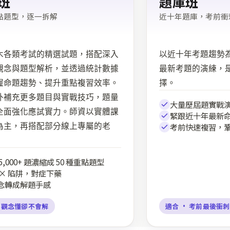
班
題庫班
重點題型，逐一拆解
近十年題庫，考前衝
木各類考試的精選試題，搭配深入
以近十年考題趨勢
觀念與題型解析，並透過統計數據
最新考題的演練，
握命題趨勢、提升重點複習效率。
擇。
外補充更多題目與實戰技巧，題量
大量歷屆題實戰
全面強化應試實力。師資以實體課
緊跟近十年最新
為主，再搭配部分線上專屬的老
考前快速複習，
5,000+ 題濃縮成 50 種重點題型
 × 陷阱，對症下藥
念轉成解題手感
· 觀念懂卻不會解
適合 · 考前最後衝刺