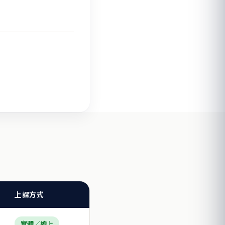
上課方式
實體／線上