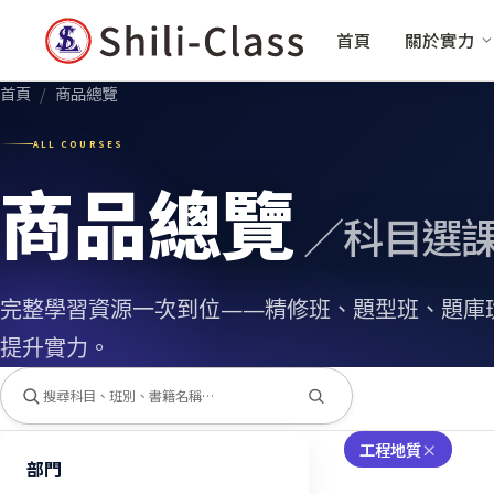
首頁
關於實力
首頁
/
商品總覽
ALL COURSES
商品總覽
／科目選
完整學習資源一次到位——精修班、題型班、題庫
提升實力。
工程地質
×
部門