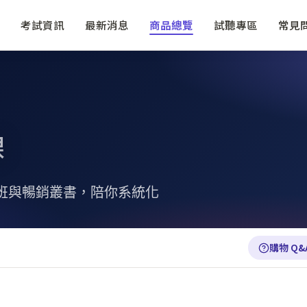
考試資訊
最新消息
商品總覽
試聽專區
常見
課
班與暢銷叢書，陪你系統化
購物 Q&