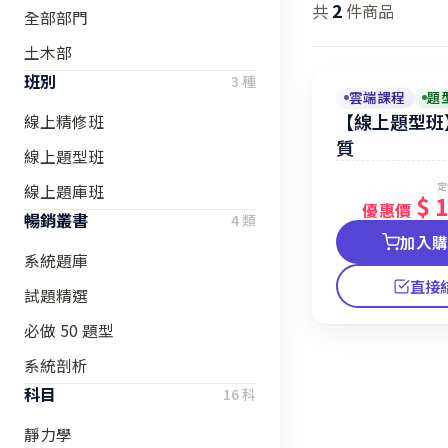
2
共
件商品
全部部門
土木部
班別
3 種
雲端課程
題
【線上題型班
線上精修班
質
線上題型班
定
線上題庫班
$ 
優惠價
暢銷叢書
4 類
加入
系統題庫
直接
試題精選
必做 50 題型
系統剖析
科目
16 科
靜力學