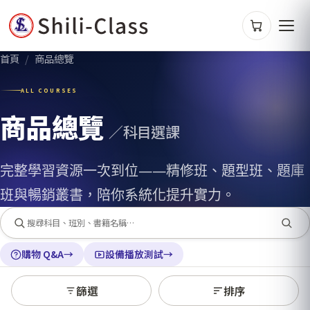
首頁
/
商品總覽
ALL COURSES
商品總覽
／科目選課
完整學習資源一次到位——精修班、題型班、題庫
班與暢銷叢書，陪你系統化提升實力。
購物 Q&A
→
設備播放測試
→
篩選
排序