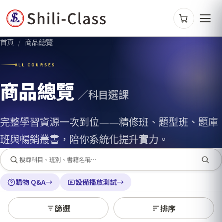
首頁
/
商品總覽
ALL COURSES
商品總覽
／科目選課
完整學習資源一次到位——精修班、題型班、題庫
班與暢銷叢書，陪你系統化提升實力。
購物 Q&A
→
設備播放測試
→
篩選
排序